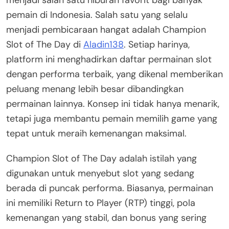
pemain di Indonesia. Salah satu yang selalu
menjadi pembicaraan hangat adalah Champion
Slot of The Day di
Aladin138
. Setiap harinya,
platform ini menghadirkan daftar permainan slot
dengan performa terbaik, yang dikenal memberikan
peluang menang lebih besar dibandingkan
permainan lainnya. Konsep ini tidak hanya menarik,
tetapi juga membantu pemain memilih game yang
tepat untuk meraih kemenangan maksimal.
Champion Slot of The Day adalah istilah yang
digunakan untuk menyebut slot yang sedang
berada di puncak performa. Biasanya, permainan
ini memiliki Return to Player (RTP) tinggi, pola
kemenangan yang stabil, dan bonus yang sering