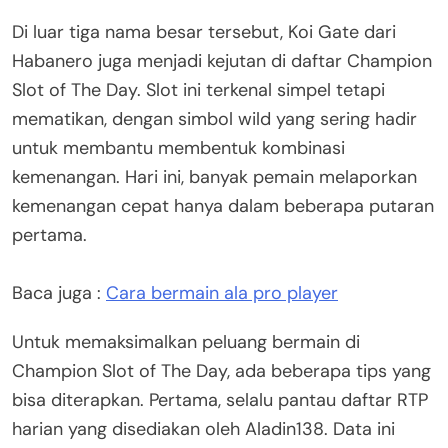
Di luar tiga nama besar tersebut, Koi Gate dari
Habanero juga menjadi kejutan di daftar Champion
Slot of The Day. Slot ini terkenal simpel tetapi
mematikan, dengan simbol wild yang sering hadir
untuk membantu membentuk kombinasi
kemenangan. Hari ini, banyak pemain melaporkan
kemenangan cepat hanya dalam beberapa putaran
pertama.
Baca juga :
Cara bermain ala pro player
Untuk memaksimalkan peluang bermain di
Champion Slot of The Day, ada beberapa tips yang
bisa diterapkan. Pertama, selalu pantau daftar RTP
harian yang disediakan oleh Aladin138. Data ini