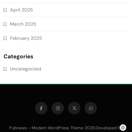
April 2025
March 2025
February 2025
Categories
Uncategorized
Pubnews - Modern WordPress Theme 2026.Developed By