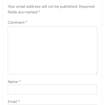
Your email address will not be published.
Required
fields are marked
*
Comment
*
Name
*
Email
*