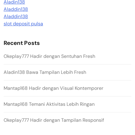
Aladin138
Aladdin138
Aladdin138
slot deposit pulsa
Recent Posts
Okeplay777 Hadir dengan Sentuhan Fresh
Aladin138 Bawa Tampilan Lebih Fresh
Mantap168 Hadir dengan Visual Kontemporer
Mantap168 Temani Aktivitas Lebih Ringan
Okeplay777 Hadir dengan Tampilan Responsif