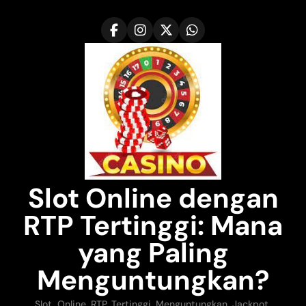
Skip
to
content
Slot Online dengan
RTP Tertinggi: Mana
yang Paling
Menguntungkan?
Slot, Online, RTP, Tertinggi, Menguntungkan, Jackpot,