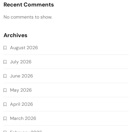
Recent Comments
No comments to show.
Archives
August 2026
July 2026
June 2026
May 2026
April 2026
March 2026