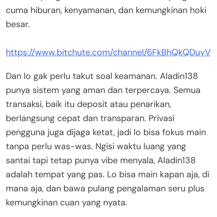
cuma hiburan, kenyamanan, dan kemungkinan hoki
besar.
https://www.bitchute.com/channel/6FkBhQkQDuyV
Dan lo gak perlu takut soal keamanan. Aladin138
punya sistem yang aman dan terpercaya. Semua
transaksi, baik itu deposit atau penarikan,
berlangsung cepat dan transparan. Privasi
pengguna juga dijaga ketat, jadi lo bisa fokus main
tanpa perlu was-was. Ngisi waktu luang yang
santai tapi tetap punya vibe menyala, Aladin138
adalah tempat yang pas. Lo bisa main kapan aja, di
mana aja, dan bawa pulang pengalaman seru plus
kemungkinan cuan yang nyata.