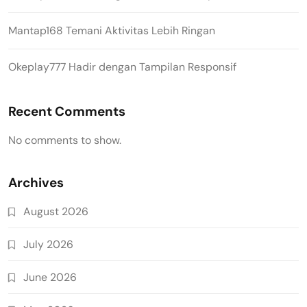
Mantap168 Temani Aktivitas Lebih Ringan
Okeplay777 Hadir dengan Tampilan Responsif
Recent Comments
No comments to show.
Archives
August 2026
July 2026
June 2026