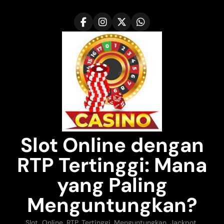
Skip
to
content
Slot Online dengan
RTP Tertinggi: Mana
yang Paling
Menguntungkan?
Slot, Online, RTP, Tertinggi, Menguntungkan, Jackpot,