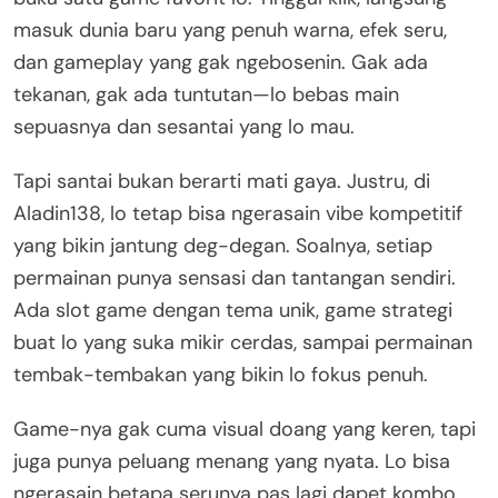
masuk dunia baru yang penuh warna, efek seru,
dan gameplay yang gak ngebosenin. Gak ada
tekanan, gak ada tuntutan—lo bebas main
sepuasnya dan sesantai yang lo mau.
Tapi santai bukan berarti mati gaya. Justru, di
Aladin138, lo tetap bisa ngerasain vibe kompetitif
yang bikin jantung deg-degan. Soalnya, setiap
permainan punya sensasi dan tantangan sendiri.
Ada slot game dengan tema unik, game strategi
buat lo yang suka mikir cerdas, sampai permainan
tembak-tembakan yang bikin lo fokus penuh.
Game-nya gak cuma visual doang yang keren, tapi
juga punya peluang menang yang nyata. Lo bisa
ngerasain betapa serunya pas lagi dapet kombo