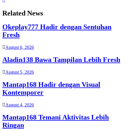
Related News
Okeplay777 Hadir dengan Sentuhan
Fresh
August 6, 2026
Aladin138 Bawa Tampilan Lebih Fresh
August 5, 2026
Mantap168 Hadir dengan Visual
Kontemporer
August 4, 2026
Mantap168 Temani Aktivitas Lebih
Ringan