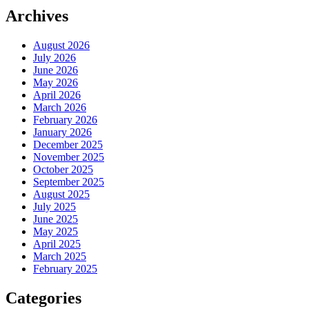
Archives
August 2026
July 2026
June 2026
May 2026
April 2026
March 2026
February 2026
January 2026
December 2025
November 2025
October 2025
September 2025
August 2025
July 2025
June 2025
May 2025
April 2025
March 2025
February 2025
Categories