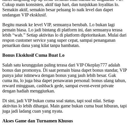
Cukup main konsisten, aktif tiap hari, dan tunjukkan loyalitas lo.
Semakin aktif, semakin besar peluang lo naik level dan dapet
undangan VIP eksklusif.
Begitu masuk ke level VIP, semuanya berubah. Lo bukan lagi
pemain biasa. Lo jadi bintang di platform ini, dan semuanya terasa
lebih “wah.” Setiap aktivitas lo di platform diprioritaskan. Mulai dari
respon customer service yang super cepat, sampai penanganan
penarikan dana yang kilat tanpa hambatan.
Bonus Eksklusif Cuma Buat Lo
Salah satu keunggulan paling terasa dari VIP Okeplay777 adalah
bonus dan promonya. Di saat pemain biasa dapet bonus standar, VIP
punya jalur istimewa dengan bonus yang jauh lebih besar. Gak
cuma itu, lo juga bisa dapet penawaran personal: bonus ulang tahun,
reward mingguan, cashback gede, sampai event-event private
dengan hadiah menggiurkan.
Di sini, jadi VIP bukan cuma soal status, tapi soal nilai. Setiap
aktivitas lo lebih dihargai. Main game bukan cuma buat hiburan, tapi
juga jadi ladang cuan yang nyata.
Akses Game dan Turnamen Khusus