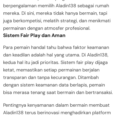
berpengalaman memilih Aladin138 sebagai rumah
mereka. Di sini, mereka tidak hanya bermain, tapi
juga berkompetisi, melatih strategi, dan menikmati
permainan dengan atmosfer profesional.
Sistem Fair Play dan Aman
Para pemain handal tahu bahwa faktor keamanan
dan keadilan adalah hal yang utama. Di Aladin138,
kedua hal itu jadi prioritas. Sistem fair play dijaga
ketat, memastikan setiap permainan berjalan
transparan dan tanpa kecurangan. Ditambah
dengan sistem keamanan data berlapis, pemain
bisa merasa tenang saat bermain dan bertransaksi.
Pentingnya kenyamanan dalam bermain membuat
Aladin138 terus berinovasi menghadirkan platform