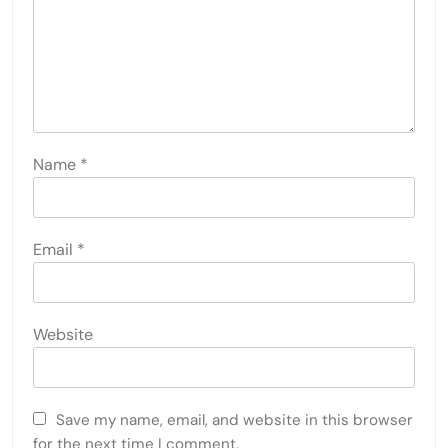
Name
*
Email
*
Website
Save my name, email, and website in this browser
for the next time I comment.