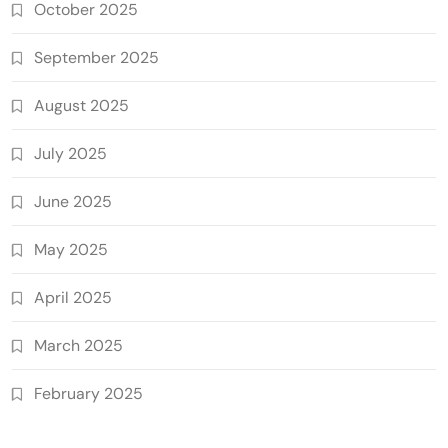
October 2025
September 2025
August 2025
July 2025
June 2025
May 2025
April 2025
March 2025
February 2025