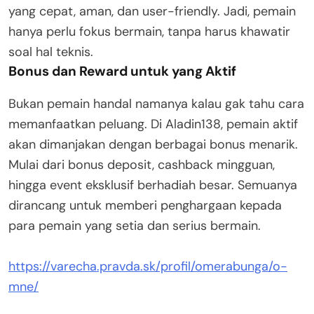
yang cepat, aman, dan user-friendly. Jadi, pemain
hanya perlu fokus bermain, tanpa harus khawatir
soal hal teknis.
Bonus dan Reward untuk yang Aktif
Bukan pemain handal namanya kalau gak tahu cara
memanfaatkan peluang. Di Aladin138, pemain aktif
akan dimanjakan dengan berbagai bonus menarik.
Mulai dari bonus deposit, cashback mingguan,
hingga event eksklusif berhadiah besar. Semuanya
dirancang untuk memberi penghargaan kepada
para pemain yang setia dan serius bermain.
https://varecha.pravda.sk/profil/omerabunga/o-
mne/