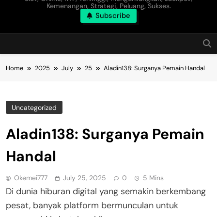
Kemenangan, Strategi, Peluang, Sukses.
Subscribe
Home
2025
July
25
Aladin138: Surganya Pemain Handal
Uncategorized
Aladin138: Surganya Pemain
Handal
Okemei777
July 25, 2025
0
5 Mins
Di dunia hiburan digital yang semakin berkembang
pesat, banyak platform bermunculan untuk