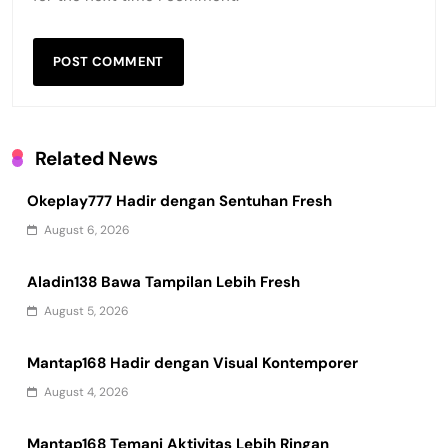
Related News
Okeplay777 Hadir dengan Sentuhan Fresh
August 6, 2026
Aladin138 Bawa Tampilan Lebih Fresh
August 5, 2026
Mantap168 Hadir dengan Visual Kontemporer
August 4, 2026
Mantap168 Temani Aktivitas Lebih Ringan