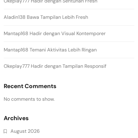
Okeplay777 Hadir dengan Sentuhan Fresh
Aladin138 Bawa Tampilan Lebih Fresh
Mantap168 Hadir dengan Visual Kontemporer
Mantap168 Temani Aktivitas Lebih Ringan
Okeplay777 Hadir dengan Tampilan Responsif
Recent Comments
No comments to show.
Archives
August 2026