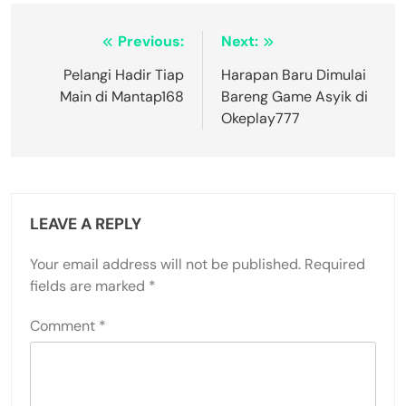
Post
Previous:
Next:
navigation
Pelangi Hadir Tiap
Harapan Baru Dimulai
Main di Mantap168
Bareng Game Asyik di
Okeplay777
LEAVE A REPLY
Your email address will not be published.
Required
fields are marked
*
Comment
*