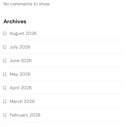
No comments to show.
Archives
August 2026
July 2026
June 2026
May 2026
April 2026
March 2026
February 2026