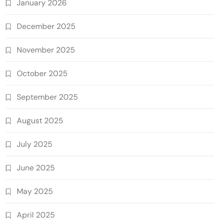
January 2026
December 2025
November 2025
October 2025
September 2025
August 2025
July 2025
June 2025
May 2025
April 2025