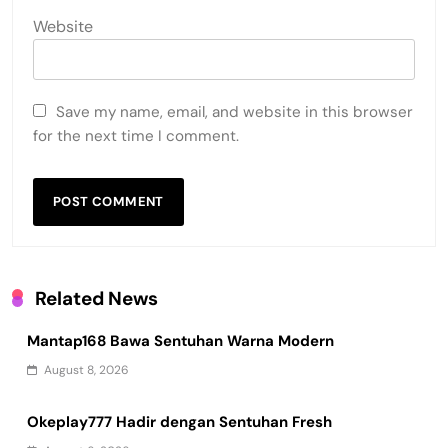
Website
Save my name, email, and website in this browser
for the next time I comment.
Related News
Mantap168 Bawa Sentuhan Warna Modern
August 8, 2026
Okeplay777 Hadir dengan Sentuhan Fresh