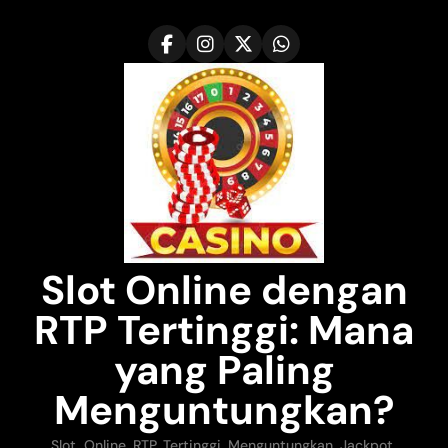
Skip
to
content
Slot Online dengan
RTP Tertinggi: Mana
yang Paling
Menguntungkan?
Slot, Online, RTP, Tertinggi, Menguntungkan, Jackpot,