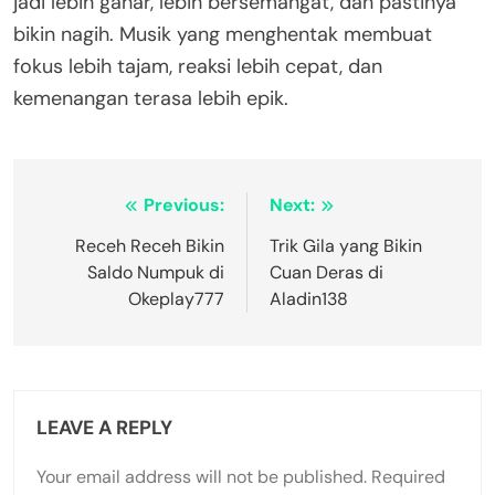
jadi lebih gahar, lebih bersemangat, dan pastinya
bikin nagih. Musik yang menghentak membuat
fokus lebih tajam, reaksi lebih cepat, dan
kemenangan terasa lebih epik.
Post
Previous:
Next:
navigation
Receh Receh Bikin
Trik Gila yang Bikin
Saldo Numpuk di
Cuan Deras di
Okeplay777
Aladin138
LEAVE A REPLY
Your email address will not be published.
Required