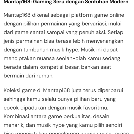
Mantap168: Gaming Seru dengan Sentuhan Modern
Mantap168 dikenal sebagai platform game online
dengan pilihan permainan yang bervariasi, mulai
dari game santai sampai yang penuh aksi. Setiap
jenis permainan bisa terasa lebih menyenangkan
dengan tambahan musik hype. Musik ini dapat
menciptakan nuansa seolah-olah kamu sedang
berada dalam kompetisi besar, bahkan saat
bermain dari rumah.
Koleksi game di Mantap168 juga terus diperbarui
sehingga kamu selalu punya pilihan baru yang
cocok dipadukan dengan musik favoritmu.
Kombinasi antara game berkualitas, desain
menarik, dan musik hype yang kamu pilih sendiri
bisa menciptakan pengalaman gaming yang terasa