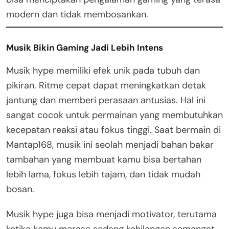
modern dan tidak membosankan.
Musik Bikin Gaming Jadi Lebih Intens
Musik hype memiliki efek unik pada tubuh dan
pikiran. Ritme cepat dapat meningkatkan detak
jantung dan memberi perasaan antusias. Hal ini
sangat cocok untuk permainan yang membutuhkan
kecepatan reaksi atau fokus tinggi. Saat bermain di
Mantap168, musik ini seolah menjadi bahan bakar
tambahan yang membuat kamu bisa bertahan
lebih lama, fokus lebih tajam, dan tidak mudah
bosan.
Musik hype juga bisa menjadi motivator, terutama
ketika kamu merasa sedang kehilangan semangat.