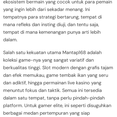
ekosistem bermain yang cocok untuk para pemain
yang ingin lebih dari sekadar menang. Ini
tempatnya para strategi bertarung, tempat di
mana refleks dan insting diuji, dan tentu saja,
tempat di mana kemenangan punya arti lebih
dalam.
Salah satu kekuatan utama Mantap168 adalah
koleksi game-nya yang sangat variatif dan
berkualitas tinggi. Slot modern dengan grafis tajam
dan efek memukau, game tembak ikan yang seru
dan adiktif, hingga permainan live kasino yang
menuntut fokus dan taktik. Semua ini tersedia
dalam satu tempat, tanpa perlu pindah-pindah
platform. Untuk gamer elite, ini seperti disuguhkan
berbagai medan pertempuran yang siap