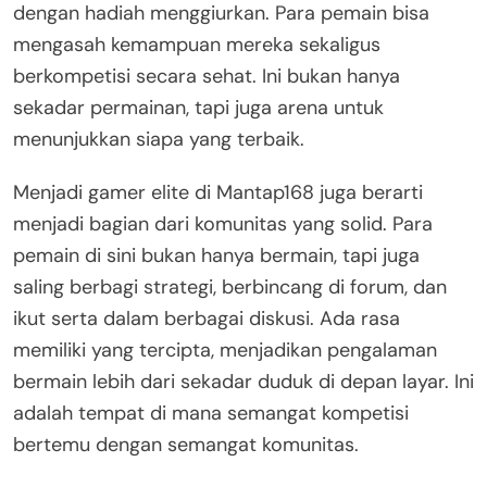
dengan hadiah menggiurkan. Para pemain bisa
mengasah kemampuan mereka sekaligus
berkompetisi secara sehat. Ini bukan hanya
sekadar permainan, tapi juga arena untuk
menunjukkan siapa yang terbaik.
Menjadi gamer elite di Mantap168 juga berarti
menjadi bagian dari komunitas yang solid. Para
pemain di sini bukan hanya bermain, tapi juga
saling berbagi strategi, berbincang di forum, dan
ikut serta dalam berbagai diskusi. Ada rasa
memiliki yang tercipta, menjadikan pengalaman
bermain lebih dari sekadar duduk di depan layar. Ini
adalah tempat di mana semangat kompetisi
bertemu dengan semangat komunitas.