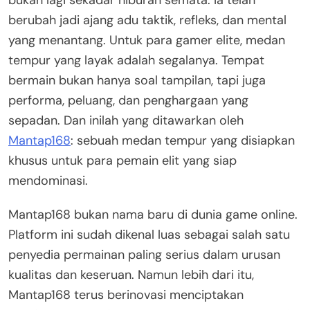
berubah jadi ajang adu taktik, refleks, dan mental
yang menantang. Untuk para gamer elite, medan
tempur yang layak adalah segalanya. Tempat
bermain bukan hanya soal tampilan, tapi juga
performa, peluang, dan penghargaan yang
sepadan. Dan inilah yang ditawarkan oleh
Mantap168
: sebuah medan tempur yang disiapkan
khusus untuk para pemain elit yang siap
mendominasi.
Mantap168 bukan nama baru di dunia game online.
Platform ini sudah dikenal luas sebagai salah satu
penyedia permainan paling serius dalam urusan
kualitas dan keseruan. Namun lebih dari itu,
Mantap168 terus berinovasi menciptakan