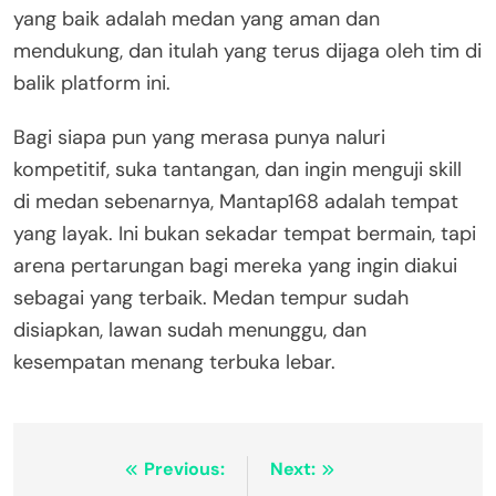
yang baik adalah medan yang aman dan
mendukung, dan itulah yang terus dijaga oleh tim di
balik platform ini.
Bagi siapa pun yang merasa punya naluri
kompetitif, suka tantangan, dan ingin menguji skill
di medan sebenarnya, Mantap168 adalah tempat
yang layak. Ini bukan sekadar tempat bermain, tapi
arena pertarungan bagi mereka yang ingin diakui
sebagai yang terbaik. Medan tempur sudah
disiapkan, lawan sudah menunggu, dan
kesempatan menang terbuka lebar.
Post
Previous:
Next: