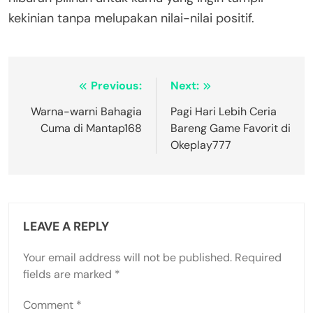
kekinian tanpa melupakan nilai-nilai positif.
Post
Previous:
Next:
navigation
Warna-warni Bahagia
Pagi Hari Lebih Ceria
Cuma di Mantap168
Bareng Game Favorit di
Okeplay777
LEAVE A REPLY
Your email address will not be published.
Required
fields are marked
*
Comment
*