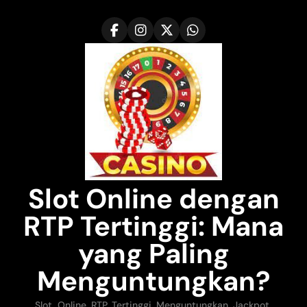
Skip
to
content
Slot Online dengan
RTP Tertinggi: Mana
yang Paling
Menguntungkan?
Slot, Online, RTP, Tertinggi, Menguntungkan, Jackpot,