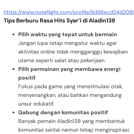
https://www.noteflight.com/profile/9d98ecd24d2
Tips Berburu Rasa Hits Syar’i di Aladin138
Pilih waktu yang tepat untuk bermain
Jangan lupa tetap mengatur waktu agar
aktivitas online tidak mengganggu kewajiban
utama seperti salat atau pekerjaan.
Pilih permainan yang membawa energi
positif
Fokus pada game yang menstimulasi otak,
menyenangkan, atau bahkan mengandung
unsur edukatif.
Gabung dengan komunitas positif
Banyak pemain Aladin138 yang membentuk
komunitas santai namun tetap menginspirasi.