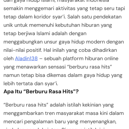
semakin menggemari aktivitas yang tetap seru tapi
tetap dalam koridor syar’i. Salah satu pendekatan
unik untuk memenuhi kebutuhan hiburan yang
tetap berjiwa Islami adalah dengan
menggabungkan unsur gaya hidup modern dengan
nilai-nilai positif. Hal inilah yang coba dihadirkan
oleh
Aladin138
– sebuah platform hiburan online
yang menawarkan sensasi “berburu rasa hits”
namun tetap bisa dikemas dalam gaya hidup yang
lebih tertata dan syar’i.
Apa Itu “Berburu Rasa Hits”?
“Berburu rasa hits” adalah istilah kekinian yang
menggambarkan tren masyarakat masa kini dalam
mencari pengalaman baru yang menyenangkan,