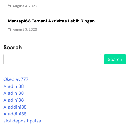
August 4, 2026
Mantap168 Temani Aktivitas Lebih Ringan
August 3, 2026
Search
Search
Okeplay777
Aladin138
Aladin138
Aladin138
Aladdin138
Aladdin138
slot deposit pulsa