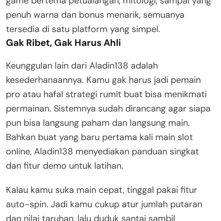
game bertema petualangan, mitologi, sampai yang
penuh warna dan bonus menarik, semuanya
tersedia di satu platform yang simpel.
Gak Ribet, Gak Harus Ahli
Keunggulan lain dari Aladin138 adalah
kesederhanaannya. Kamu gak harus jadi pemain
pro atau hafal strategi rumit buat bisa menikmati
permainan. Sistemnya sudah dirancang agar siapa
pun bisa langsung paham dan langsung main.
Bahkan buat yang baru pertama kali main slot
online, Aladin138 menyediakan panduan singkat
dan fitur demo untuk latihan.
Kalau kamu suka main cepat, tinggal pakai fitur
auto-spin. Jadi kamu cukup atur jumlah putaran
dan nilai taruhan, lalu duduk santai sambil