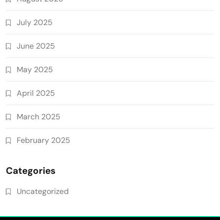
July 2025
June 2025
May 2025
April 2025
March 2025
February 2025
Categories
Uncategorized