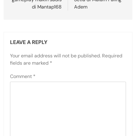
di Mantap168
Adem
LEAVE A REPLY
Your email address will not be published.
Required
fields are marked
*
Comment
*