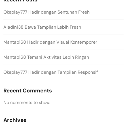
Okeplay777 Hadir dengan Sentuhan Fresh
Aladin138 Bawa Tampilan Lebih Fresh
Mantap168 Hadir dengan Visual Kontemporer
Mantap168 Temani Aktivitas Lebih Ringan
Okeplay777 Hadir dengan Tampilan Responsif
Recent Comments
No comments to show.
Archives