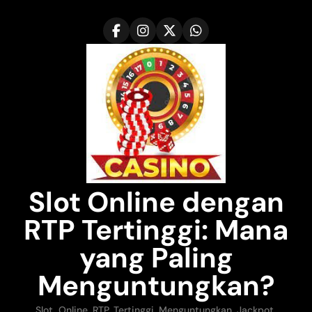
Skip
to
content
Slot Online dengan
RTP Tertinggi: Mana
yang Paling
Menguntungkan?
Slot, Online, RTP, Tertinggi, Menguntungkan, Jackpot,