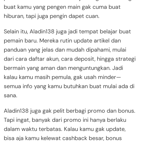
buat kamu yang pengen main gak cuma buat
hiburan, tapi juga pengin dapet cuan.
Selain itu, Aladin138 juga jadi tempat belajar buat
pemain baru. Mereka rutin update artikel dan
panduan yang jelas dan mudah dipahami, mulai
dari cara daftar akun, cara deposit, hingga strategi
bermain yang aman dan menguntungkan. Jadi
kalau kamu masih pemula, gak usah minder—
semua info yang kamu butuhkan buat mulai ada di
sana.
Aladin138 juga gak pelit berbagi promo dan bonus.
Tapi ingat, banyak dari promo ini hanya berlaku
dalam waktu terbatas. Kalau kamu gak update,
bisa aja kamu kelewat cashback besar, bonus