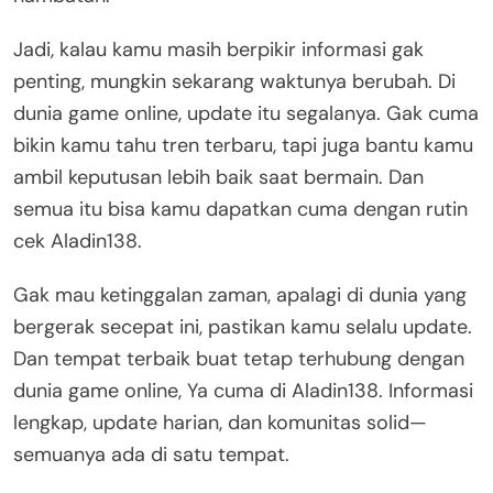
Jadi, kalau kamu masih berpikir informasi gak
penting, mungkin sekarang waktunya berubah. Di
dunia game online, update itu segalanya. Gak cuma
bikin kamu tahu tren terbaru, tapi juga bantu kamu
ambil keputusan lebih baik saat bermain. Dan
semua itu bisa kamu dapatkan cuma dengan rutin
cek Aladin138.
Gak mau ketinggalan zaman, apalagi di dunia yang
bergerak secepat ini, pastikan kamu selalu update.
Dan tempat terbaik buat tetap terhubung dengan
dunia game online, Ya cuma di Aladin138. Informasi
lengkap, update harian, dan komunitas solid—
semuanya ada di satu tempat.