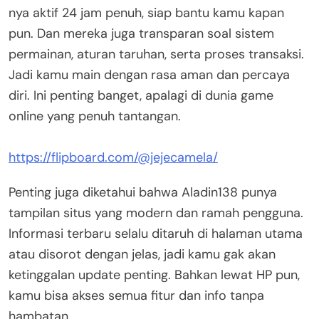
nya aktif 24 jam penuh, siap bantu kamu kapan
pun. Dan mereka juga transparan soal sistem
permainan, aturan taruhan, serta proses transaksi.
Jadi kamu main dengan rasa aman dan percaya
diri. Ini penting banget, apalagi di dunia game
online yang penuh tantangan.
https://flipboard.com/@jejecamela/
Penting juga diketahui bahwa Aladin138 punya
tampilan situs yang modern dan ramah pengguna.
Informasi terbaru selalu ditaruh di halaman utama
atau disorot dengan jelas, jadi kamu gak akan
ketinggalan update penting. Bahkan lewat HP pun,
kamu bisa akses semua fitur dan info tanpa
hambatan.