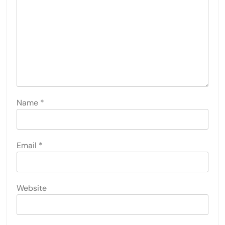
Name
*
Email
*
Website