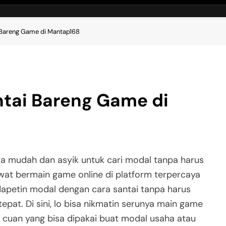
 Bareng Game di Mantap168
ntai Bareng Game di
cara mudah dan asyik untuk cari modal tanpa harus
ewat bermain game online di platform terpercaya
dapetin modal dengan cara santai tanpa harus
tepat. Di sini, lo bisa nikmatin serunya main game
cuan yang bisa dipakai buat modal usaha atau