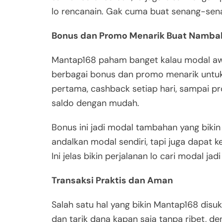
lo rencanain. Gak cuma buat senang-senan
Bonus dan Promo Menarik Buat Namba
Mantap168 paham banget kalau modal awal
berbagai bonus dan promo menarik untuk
pertama, cashback setiap hari, sampai pr
saldo dengan mudah.
Bonus ini jadi modal tambahan yang bikin
andalkan modal sendiri, tapi juga dapat 
Ini jelas bikin perjalanan lo cari modal j
Transaksi Praktis dan Aman
Salah satu hal yang bikin Mantap168 disu
dan tarik dana kapan saja tanpa ribet,