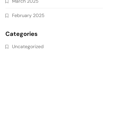
March 2025
February 2025
Categories
Uncategorized