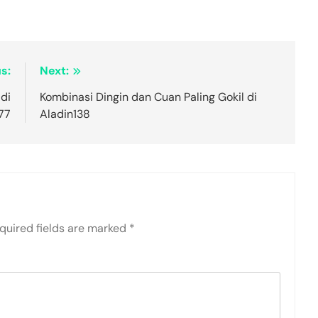
s:
Next:
di
Kombinasi Dingin dan Cuan Paling Gokil di
77
Aladin138
quired fields are marked
*