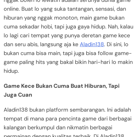
online. Buat lo yang suka tantangan, sensasi, dan
hiburan yang nggak monoton, main game bukan
cuma sekadar hobi, tapi juga gaya hidup. Nah, kalau
lo lagi cari tempat yang punya deretan game kece
dan seru abis, langsung aja ke
Aladin138
. Di sini, lo
bukan cuma bisa main, tapi juga bisa follow game-
game paling hits yang bakal bikin hari-hari lo makin
hidup.
Game Kece Bukan Cuma Buat Hiburan, Tapi
Juga Cuan
Aladin138 bukan platform sembarangan. Ini adalah
tempat di mana para pencinta game dari berbagai
kalangan berkumpul dan nikmatin berbagai
permainan dengan kualitas terbaik. Di Aladin138,