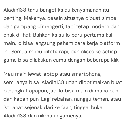
Aladin138 tahu banget kalau kenyamanan itu
penting. Makanya, desain situsnya dibuat simpel
dan gampang dimengerti, tapi tetap modern dan
enak dilihat. Bahkan kalau lo baru pertama kali
main, lo bisa langsung paham cara kerja platform
ini. Semua menu ditata rapi, dan akses ke setiap
game bisa dilakukan cuma dengan beberapa klik.
Mau main lewat laptop atau smartphone,
semuanya bisa. Aladin138 udah dioptimalkan buat
perangkat apapun, jadi lo bisa main di mana pun
dan kapan pun. Lagi rebahan, nunggu temen, atau
istirahat sejenak dari kerjaan, tinggal buka
Aladin138 dan nikmatin gamenya.