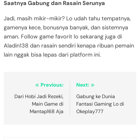
Saatnya Gabung dan Rasain Serunya
Jadi, masih mikir-mikir? Lo udah tahu tempatnya,
gamenya kece, bonusnya banyak, dan sistemnya
aman. Follow game favorit lo sekarang juga di
Aladin138 dan rasain sendiri kenapa ribuan pemain
lain nggak bisa lepas dari platform ini.
Post
Previous:
Next:
navigation
Dari Hobi Jadi Rezeki,
Gabung ke Dunia
Main Game di
Fantasi Gaming Lo di
Mantap168 Aja
Okeplay777