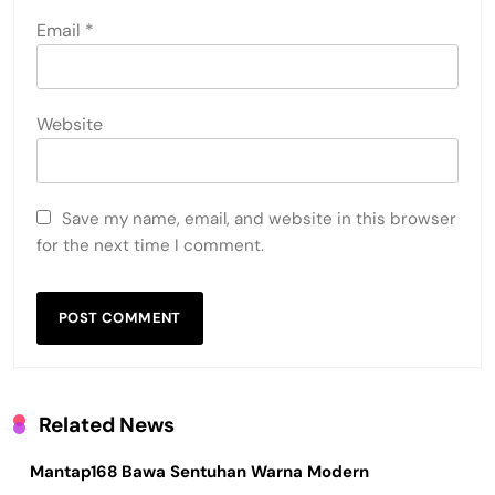
Email
*
Website
Save my name, email, and website in this browser
for the next time I comment.
Related News
Mantap168 Bawa Sentuhan Warna Modern