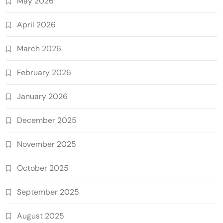
May 2026
April 2026
March 2026
February 2026
January 2026
December 2025
November 2025
October 2025
September 2025
August 2025