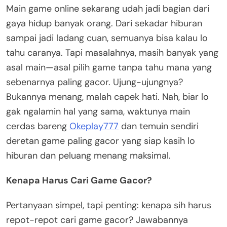
Main game online sekarang udah jadi bagian dari
gaya hidup banyak orang. Dari sekadar hiburan
sampai jadi ladang cuan, semuanya bisa kalau lo
tahu caranya. Tapi masalahnya, masih banyak yang
asal main—asal pilih game tanpa tahu mana yang
sebenarnya paling gacor. Ujung-ujungnya?
Bukannya menang, malah capek hati. Nah, biar lo
gak ngalamin hal yang sama, waktunya main
cerdas bareng
Okeplay777
dan temuin sendiri
deretan game paling gacor yang siap kasih lo
hiburan dan peluang menang maksimal.
Kenapa Harus Cari Game Gacor?
Pertanyaan simpel, tapi penting: kenapa sih harus
repot-repot cari game gacor? Jawabannya