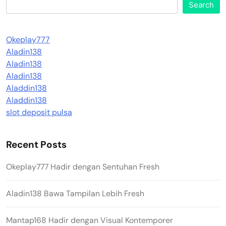
Search
Okeplay777
Aladin138
Aladin138
Aladin138
Aladdin138
Aladdin138
slot deposit pulsa
Recent Posts
Okeplay777 Hadir dengan Sentuhan Fresh
Aladin138 Bawa Tampilan Lebih Fresh
Mantap168 Hadir dengan Visual Kontemporer