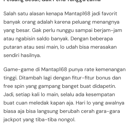
Salah satu alasan kenapa Mantap168 jadi favorit
banyak orang adalah karena peluang menangnya
yang besar. Gak perlu nunggu sampai berjam-jam
atau ngabisin saldo banyak. Dengan beberapa
putaran atau sesi main, lo udah bisa merasakan
sendiri hasilnya.
Game-game di Mantap168 punya rate kemenangan
tinggi. Ditambah lagi dengan fitur-fitur bonus dan
free spin yang gampang banget buat didapetin.
Jadi, setiap kali lo main, selalu ada kesempatan
buat cuan meledak kapan aja. Hari lo yang awalnya
biasa aja bisa langsung berubah cerah gara-gara
jackpot yang tiba-tiba nongol.