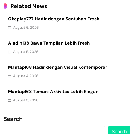
Related News
Okeplay777 Hadir dengan Sentuhan Fresh
August 6, 2026
Aladin138 Bawa Tampilan Lebih Fresh
August 5, 2026
Mantap168 Hadir dengan Visual Kontemporer
August 4, 2026
Mantap168 Temani Aktivitas Lebih Ringan
August 3, 2026
Search
Search