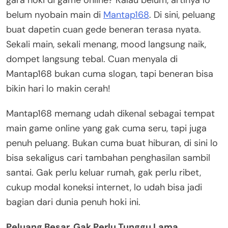
belum nyobain main di
Mantap168
. Di sini, peluang
buat dapetin cuan gede beneran terasa nyata.
Sekali main, sekali menang, mood langsung naik,
dompet langsung tebal. Cuan menyala di
Mantap168 bukan cuma slogan, tapi beneran bisa
bikin hari lo makin cerah!
Mantap168 memang udah dikenal sebagai tempat
main game online yang gak cuma seru, tapi juga
penuh peluang. Bukan cuma buat hiburan, di sini lo
bisa sekaligus cari tambahan penghasilan sambil
santai. Gak perlu keluar rumah, gak perlu ribet,
cukup modal koneksi internet, lo udah bisa jadi
bagian dari dunia penuh hoki ini.
Peluang Besar, Gak Perlu Tunggu Lama