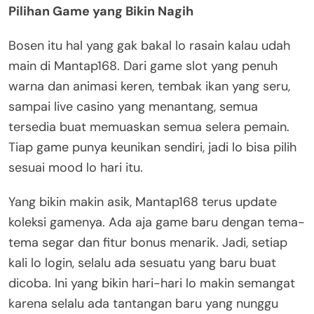
Pilihan Game yang Bikin Nagih
Bosen itu hal yang gak bakal lo rasain kalau udah
main di Mantap168. Dari game slot yang penuh
warna dan animasi keren, tembak ikan yang seru,
sampai live casino yang menantang, semua
tersedia buat memuaskan semua selera pemain.
Tiap game punya keunikan sendiri, jadi lo bisa pilih
sesuai mood lo hari itu.
Yang bikin makin asik, Mantap168 terus update
koleksi gamenya. Ada aja game baru dengan tema-
tema segar dan fitur bonus menarik. Jadi, setiap
kali lo login, selalu ada sesuatu yang baru buat
dicoba. Ini yang bikin hari-hari lo makin semangat
karena selalu ada tantangan baru yang nunggu