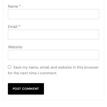
Name
*
Email
*
Website
Save my name, email, and website in this browser
for the next time I comment.