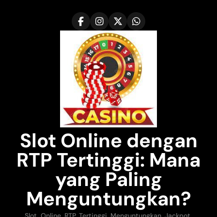
Skip
to
content
Slot Online dengan
RTP Tertinggi: Mana
yang Paling
Menguntungkan?
Slot, Online, RTP, Tertinggi, Menguntungkan, Jackpot,