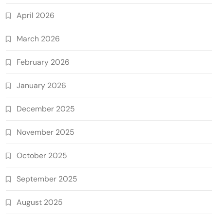
April 2026
March 2026
February 2026
January 2026
December 2025
November 2025
October 2025
September 2025
August 2025