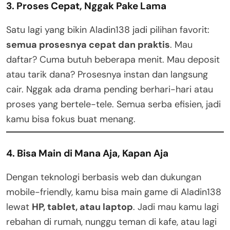
3. Proses Cepat, Nggak Pake Lama
Satu lagi yang bikin Aladin138 jadi pilihan favorit:
semua prosesnya cepat dan praktis
. Mau
daftar? Cuma butuh beberapa menit. Mau deposit
atau tarik dana? Prosesnya instan dan langsung
cair. Nggak ada drama pending berhari-hari atau
proses yang bertele-tele. Semua serba efisien, jadi
kamu bisa fokus buat menang.
4. Bisa Main di Mana Aja, Kapan Aja
Dengan teknologi berbasis web dan dukungan
mobile-friendly, kamu bisa main game di Aladin138
lewat
HP, tablet, atau laptop
. Jadi mau kamu lagi
rebahan di rumah, nunggu teman di kafe, atau lagi