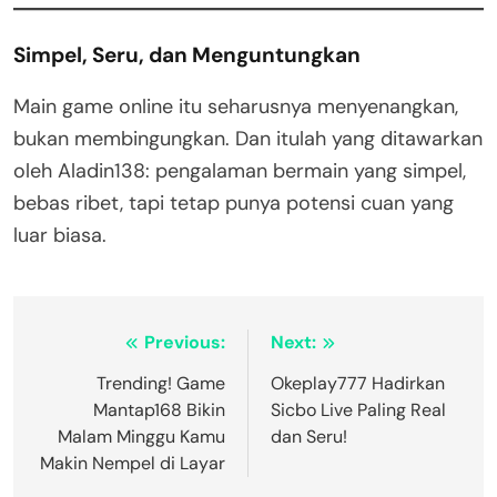
Simpel, Seru, dan Menguntungkan
Main game online itu seharusnya menyenangkan,
bukan membingungkan. Dan itulah yang ditawarkan
oleh Aladin138: pengalaman bermain yang simpel,
bebas ribet, tapi tetap punya potensi cuan yang
luar biasa.
Post
Previous:
Next:
navigation
Trending! Game
Okeplay777 Hadirkan
Mantap168 Bikin
Sicbo Live Paling Real
Malam Minggu Kamu
dan Seru!
Makin Nempel di Layar