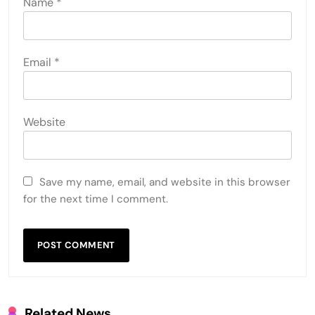
Name
*
Email
*
Website
Save my name, email, and website in this browser
for the next time I comment.
Related News