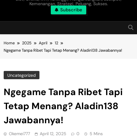
Kemenangan, Strategi, Peluang, Sukses.
Subscribe
Home
2025
April
12
Ngegame Tanpa Ribet Tapi Tetap Menang? Aladin138 Jawabannya!
Uncategorized
Ngegame Tanpa Ribet Tapi
Tetap Menang? Aladin138
Jawabannya!
Okemei777
April 12, 2025
0
5 Mins