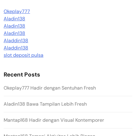
Okeplay777
Aladin138
Aladin138
Aladin138
Aladdin138
Aladdin138
slot deposit pulsa
Recent Posts
Okeplay777 Hadir dengan Sentuhan Fresh
Aladin138 Bawa Tampilan Lebih Fresh
Mantap168 Hadir dengan Visual Kontemporer