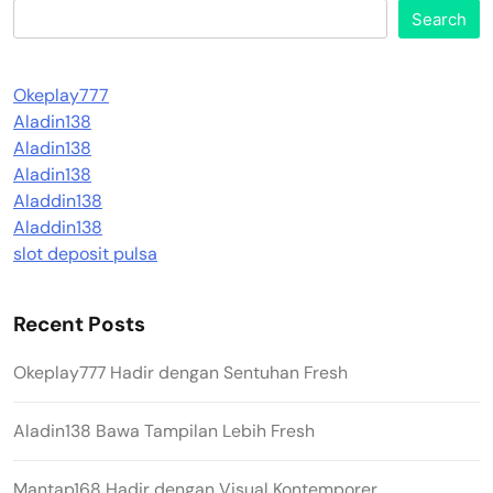
Search
Okeplay777
Aladin138
Aladin138
Aladin138
Aladdin138
Aladdin138
slot deposit pulsa
Recent Posts
Okeplay777 Hadir dengan Sentuhan Fresh
Aladin138 Bawa Tampilan Lebih Fresh
Mantap168 Hadir dengan Visual Kontemporer