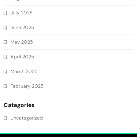
July 2025
June 2025
May 2025
April 2025
March 2025
February 2025
Categories
Uncategorized