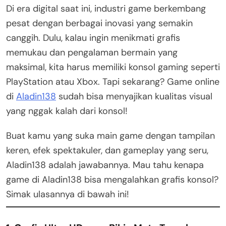
Di era digital saat ini, industri game berkembang
pesat dengan berbagai inovasi yang semakin
canggih. Dulu, kalau ingin menikmati grafis
memukau dan pengalaman bermain yang
maksimal, kita harus memiliki konsol gaming seperti
PlayStation atau Xbox. Tapi sekarang? Game online
di
Aladin138
sudah bisa menyajikan kualitas visual
yang nggak kalah dari konsol!
Buat kamu yang suka main game dengan tampilan
keren, efek spektakuler, dan gameplay yang seru,
Aladin138 adalah jawabannya. Mau tahu kenapa
game di Aladin138 bisa mengalahkan grafis konsol?
Simak ulasannya di bawah ini!