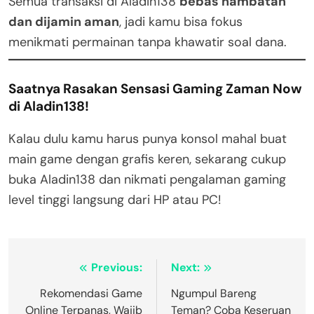
Semua transaksi di Aladin138
bebas hambatan
dan dijamin aman
, jadi kamu bisa fokus
menikmati permainan tanpa khawatir soal dana.
Saatnya Rasakan Sensasi Gaming Zaman Now
di Aladin138!
Kalau dulu kamu harus punya konsol mahal buat
main game dengan grafis keren, sekarang cukup
buka Aladin138 dan nikmati pengalaman gaming
level tinggi langsung dari HP atau PC!
Post
Previous:
Next:
navigation
Rekomendasi Game
Ngumpul Bareng
Online Terpanas, Wajib
Teman? Coba Keseruan