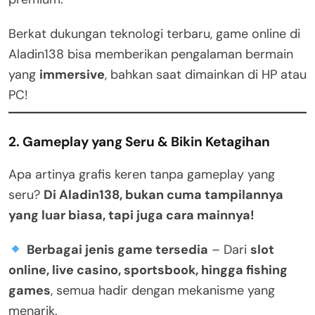
Berkat dukungan teknologi terbaru, game online di
Aladin138 bisa memberikan pengalaman bermain
yang
immersive
, bahkan saat dimainkan di HP atau
PC!
2. Gameplay yang Seru & Bikin Ketagihan
Apa artinya grafis keren tanpa gameplay yang
seru?
Di Aladin138, bukan cuma tampilannya
yang luar biasa, tapi juga cara mainnya!
Berbagai jenis game tersedia
– Dari
slot
online, live casino, sportsbook, hingga fishing
games
, semua hadir dengan mekanisme yang
menarik.