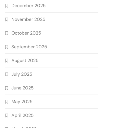
December 2025
November 2025
October 2025
September 2025
August 2025
July 2025
June 2025
May 2025
April 2025