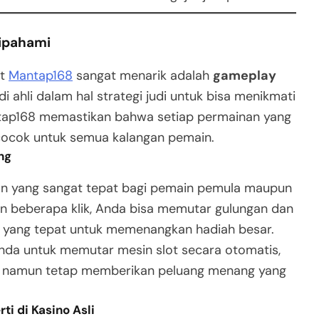
ipahami
at
Mantap168
sangat menarik adalah
gameplay
di ahli dalam hal strategi judi untuk bisa menikmati
ap168 memastikan bahwa setiap permainan yang
 cocok untuk semua kalangan pemain.
ng
han yang sangat tepat bagi pemain pemula maupun
 beberapa klik, Anda bisa memutar gulungan dan
 yang tepat untuk memenangkan hadiah besar.
a untuk memutar mesin slot secara otomatis,
i namun tetap memberikan peluang menang yang
i di Kasino Asli