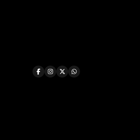
Skip
to
content