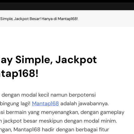
 Simple, Jackpot Besar! Hanya di Mantap168!
ay Simple, Jackpot
ntap168!
e dengan modal kecil namun berpotensi
bingung lagi!
Mantap168
adalah jawabannya.
nsasi bermain yang menyenangkan, dengan gameplay
h jackpot besar meskipun dengan modal minim.
gan, Mantap168 hadir dengan berbagai fitur