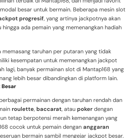
ilihan terbaik di Mantap168, dan menjadi favorit
modal besar untuk bermain. Beberapa mesin slot
ackpot progresif
, yang artinya jackpotnya akan
ktu hingga ada pemain yang memenangkan hadiah
sa memasang taruhan per putaran yang tidak
liki kesempatan untuk memenangkan jackpot
 lagi, banyak permainan slot di Mantap168 yang
ang lebih besar dibandingkan di platform lain.
 Besar
n berbagai permainan dengan taruhan rendah dan
rmain
roulette
,
baccarat
, atau
poker
dengan
mun tetap berpotensi meraih kemenangan yang
p168 cocok untuk pemain dengan
anggaran
keseruan bermain sambil mengejar jackpot besar.