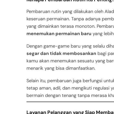
Pembaruan rutin yang dilakukan oleh Alad
keseruan permainan. Tanpa adanya pemb
yang dimainkan terasa monoton. Pembar
menemukan permainan baru
yang lebih
Dengan game-game baru yang selalu diha
segar dan tidak membosankan
bagi par
kamu akan menemukan sesuatu yang baru, 
menarik yang bisa dimanfaatkan.
Selain itu, pembaruan juga berfungsi un
tetap aman, adil, dan mengikuti regulasi
bermain dengan tenang tanpa merasa kha
Layanan Pelanggan yang Siap Memba