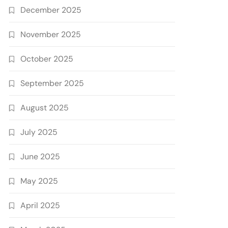
December 2025
November 2025
October 2025
September 2025
August 2025
July 2025
June 2025
May 2025
April 2025