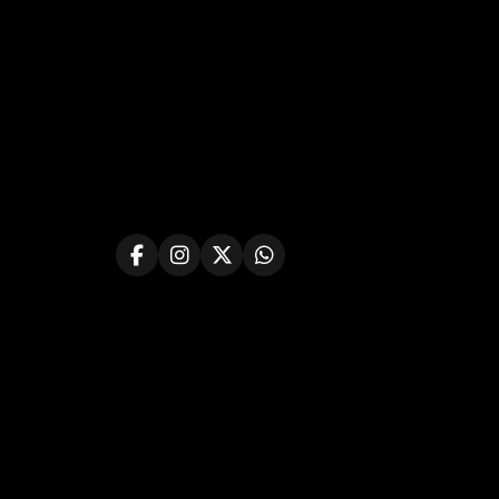
Skip
to
content