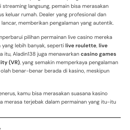
i streaming langsung, pemain bisa merasakan
us keluar rumah. Dealer yang profesional dan
ancar, memberikan pengalaman yang autentik.
perbarui pilihan permainan live casino mereka
n
yang lebih banyak, seperti
live roulette
,
live
ya itu, Aladin138 juga menawarkan
casino games
lity (VR)
, yang semakin memperkaya pengalaman
olah benar-benar berada di kasino, meskipun
nerus, kamu bisa merasakan suasana kasino
pa merasa terjebak dalam permainan yang itu-itu
?