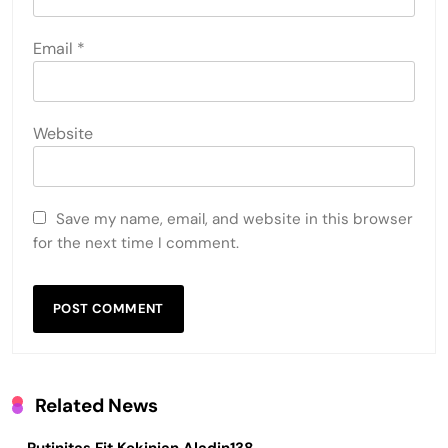
Email
*
Website
Save my name, email, and website in this browser
for the next time I comment.
Related News
Rutinitas Fit Kekinian Aladin138