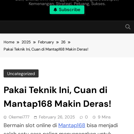
Kemenangan, Strategi, Peluang, Sukses.
Subscribe
Home
2025
February
26
Pakai Teknik Ini, Cuan di Mantap168 Makin Deras!
Uncategorized
Pakai Teknik Ini, Cuan di
Mantap168 Makin Deras!
Okemei777
February 26, 2025
0
9 Mins
Bermain slot online di
Mantap168
bisa menjadi
salah satu cara paling menyenangkan untuk