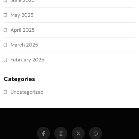
June 2025
May 2025
April 2025
March 2025
February 2025
Categories
Uncategorized