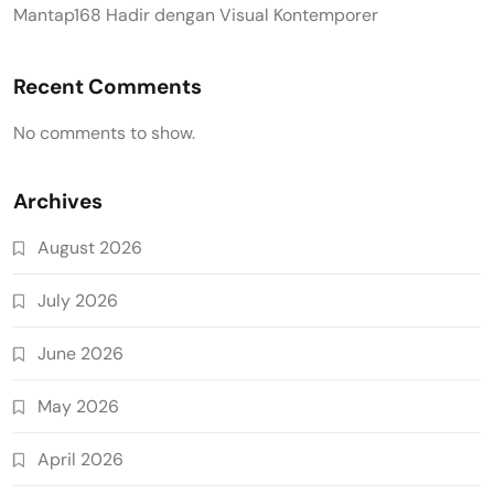
Mantap168 Hadir dengan Visual Kontemporer
Recent Comments
No comments to show.
Archives
August 2026
July 2026
June 2026
May 2026
April 2026