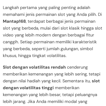
Langkah pertama yang paling penting adalah
memahami jenis permainan slot yang Anda pilih. Di
Mantap168
, terdapat berbagai jenis permainan
slot yang berbeda, mulai dari slot klasik hingga slot
video yang lebih modern dengan berbagai fitur
canggih. Setiap permainan memiliki karakteristik
yang berbeda, seperti jumlah gulungan, simbol
khusus, hingga tingkat volatilitas.
Slot dengan volatilitas rendah
cenderung
memberikan kemenangan yang lebih sering, tetapi
dengan nilai hadiah yang kecil. Sementara itu,
slot
dengan volatilitas tinggi
memberikan
kemenangan yang lebih besar, tetapi peluangnya
lebih jarang. Jika Anda memiliki modal yang