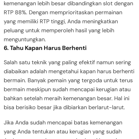
kemenangan lebih besar dibandingkan slot dengan
RTP 88%. Dengan memprioritaskan permainan
yang memiliki RTP tinggi, Anda meningkatkan
peluang untuk memperoleh hasil yang lebih
menguntungkan.
6.
Tahu Kapan Harus Berhenti
Salah satu teknik yang paling efektif namun sering
diabaikan adalah mengetahui kapan harus berhenti
bermain. Banyak pemain yang tergoda untuk terus
bermain meskipun sudah mencapai kerugian atau
bahkan setelah meraih kemenangan besar. Hal ini
bisa berisiko besar jika dibiarkan berlarut-larut.
Jika Anda sudah mencapai batas kemenangan
yang Anda tentukan atau kerugian yang sudah