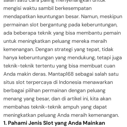
mengisi waktu sambil berkesempatan
mendapatkan keuntungan besar. Namun, meskipun
permainan slot bergantung pada keberuntungan,
ada beberapa teknik yang bisa membantu pemain
untuk meningkatkan peluang mereka meraih
kemenangan. Dengan strategi yang tepat, tidak
hanya keberuntungan yang mendukung, tetapi juga
teknik-teknik tertentu yang bisa membuat cuan
Anda makin deras. Mantap168 sebagai salah satu
situs slot terpercaya di Indonesia menawarkan
berbagai pilihan permainan dengan peluang
menang yang besar, dan di artikel ini, kita akan
membahas teknik-teknik ampuh yang dapat
meningkatkan peluang Anda meraih kemenangan.
1.
Pahami Jenis Slot yang Anda Mainkan