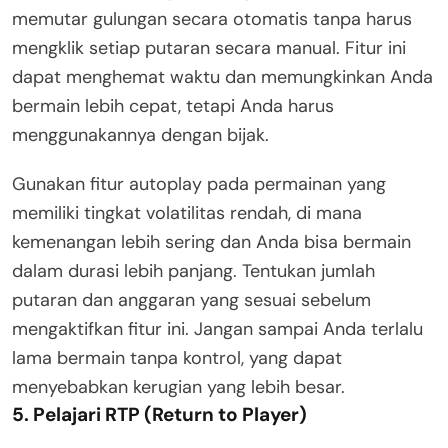
memutar gulungan secara otomatis tanpa harus
mengklik setiap putaran secara manual. Fitur ini
dapat menghemat waktu dan memungkinkan Anda
bermain lebih cepat, tetapi Anda harus
menggunakannya dengan bijak.
Gunakan fitur autoplay pada permainan yang
memiliki tingkat volatilitas rendah, di mana
kemenangan lebih sering dan Anda bisa bermain
dalam durasi lebih panjang. Tentukan jumlah
putaran dan anggaran yang sesuai sebelum
mengaktifkan fitur ini. Jangan sampai Anda terlalu
lama bermain tanpa kontrol, yang dapat
menyebabkan kerugian yang lebih besar.
5.
Pelajari RTP (Return to Player)