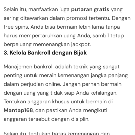
Selain itu, manfaatkan juga
putaran gratis
yang
sering ditawarkan dalam promosi tertentu. Dengan
free spins, Anda bisa bermain lebih lama tanpa
harus mempertaruhkan uang Anda, sambil tetap
berpeluang memenangkan jackpot.
3.
Kelola Bankroll dengan Bijak
Manajemen bankroll adalah teknik yang sangat
penting untuk meraih kemenangan jangka panjang
dalam perjudian online. Jangan pernah bermain
dengan uang yang tidak siap Anda kehilangan.
Tentukan anggaran khusus untuk bermain di
Mantap168
, dan pastikan Anda mengikuti
anggaran tersebut dengan disiplin.
Selain itu, tentukan batas kemenangan dan