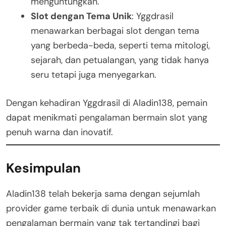
menguntungkan.
Slot dengan Tema Unik
: Yggdrasil
menawarkan berbagai slot dengan tema
yang berbeda-beda, seperti tema mitologi,
sejarah, dan petualangan, yang tidak hanya
seru tetapi juga menyegarkan.
Dengan kehadiran Yggdrasil di Aladin138, pemain
dapat menikmati pengalaman bermain slot yang
penuh warna dan inovatif.
Kesimpulan
Aladin138 telah bekerja sama dengan sejumlah
provider game terbaik di dunia untuk menawarkan
pengalaman bermain yang tak tertandingi bagi