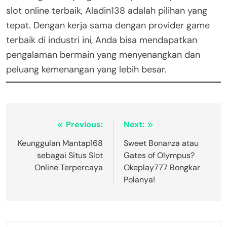
slot online terbaik, Aladin138 adalah pilihan yang
tepat. Dengan kerja sama dengan provider game
terbaik di industri ini, Anda bisa mendapatkan
pengalaman bermain yang menyenangkan dan
peluang kemenangan yang lebih besar.
Post
Previous:
Next:
navigation
Keunggulan Mantap168
Sweet Bonanza atau
sebagai Situs Slot
Gates of Olympus?
Online Terpercaya
Okeplay777 Bongkar
Polanya!