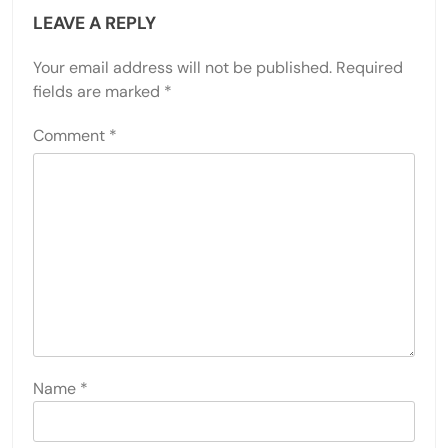
LEAVE A REPLY
Your email address will not be published.
Required
fields are marked
*
Comment
*
Name
*