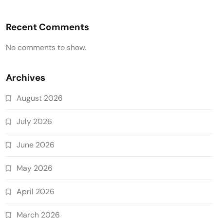
Recent Comments
No comments to show.
Archives
August 2026
July 2026
June 2026
May 2026
April 2026
March 2026