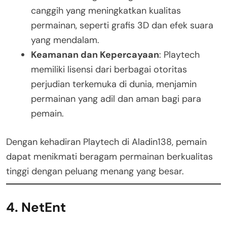
canggih yang meningkatkan kualitas
permainan, seperti grafis 3D dan efek suara
yang mendalam.
Keamanan dan Kepercayaan
: Playtech
memiliki lisensi dari berbagai otoritas
perjudian terkemuka di dunia, menjamin
permainan yang adil dan aman bagi para
pemain.
Dengan kehadiran Playtech di Aladin138, pemain
dapat menikmati beragam permainan berkualitas
tinggi dengan peluang menang yang besar.
4. NetEnt