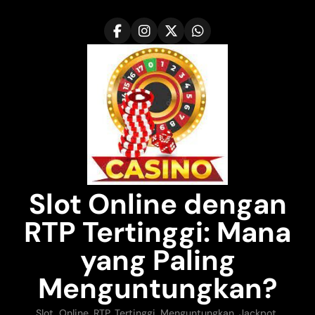
Skip
to
content
Slot Online dengan
RTP Tertinggi: Mana
yang Paling
Menguntungkan?
Slot, Online, RTP, Tertinggi, Menguntungkan, Jackpot,