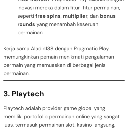
inovasi mereka dalam fitur-fitur permainan,
seperti
free spins
,
multiplier
, dan
bonus
rounds
yang menambah keseruan
permainan.
Kerja sama Aladin138 dengan Pragmatic Play
memungkinkan pemain menikmati pengalaman
bermain yang memuaskan di berbagai jenis
permainan.
3. Playtech
Playtech adalah provider game global yang
memiliki portofolio permainan online yang sangat
luas, termasuk permainan slot, kasino langsung,